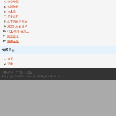
余音绕梁
如影随形
技术流
星星点灯
永不消逝的电波
第三只眼看世界
行走·思考·在路上
闲言蜚语
饕餮朵颐
管理日志
首页
登录
切换访问：2.0版 |
1.1版
Copyright © 2007 cuilw.com All Rights Reserved.