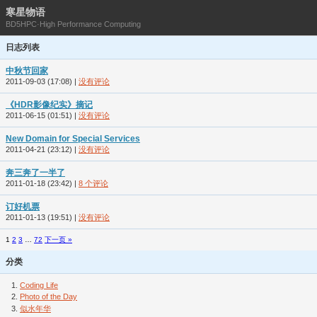
寒星物语
BD5HPC·High Performance Computing
日志列表
中秋节回家
2011-09-03 (17:08)
|
没有评论
《HDR影像纪实》摘记
2011-06-15 (01:51)
|
没有评论
New Domain for Special Services
2011-04-21 (23:12)
|
没有评论
奔三奔了一半了
2011-01-18 (23:42)
|
8 个评论
订好机票
2011-01-13 (19:51)
|
没有评论
1
2
3
…
72
下一页 »
分类
Coding Life
Photo of the Day
似水年华