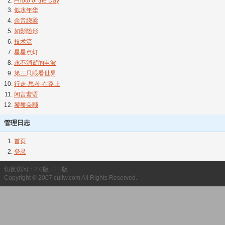
Photo of the Day
似水年华
余音绕梁
如影随形
技术流
星星点灯
永不消逝的电波
第三只眼看世界
行走·思考·在路上
闲言蜚语
饕餮朵颐
管理日志
首页
登录
切换访问：2.0版 |
1.1版
Copyright © 2007 cuilw.com All Rights Reserved.