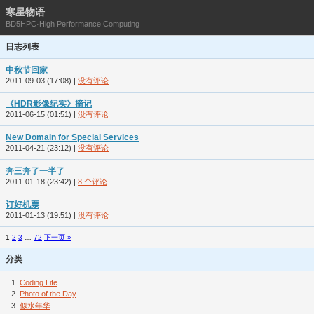
寒星物语
BD5HPC·High Performance Computing
日志列表
中秋节回家
2011-09-03 (17:08)
|
没有评论
《HDR影像纪实》摘记
2011-06-15 (01:51)
|
没有评论
New Domain for Special Services
2011-04-21 (23:12)
|
没有评论
奔三奔了一半了
2011-01-18 (23:42)
|
8 个评论
订好机票
2011-01-13 (19:51)
|
没有评论
1
2
3
…
72
下一页 »
分类
Coding Life
Photo of the Day
似水年华