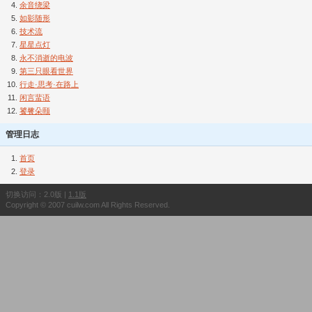
余音绕梁
如影随形
技术流
星星点灯
永不消逝的电波
第三只眼看世界
行走·思考·在路上
闲言蜚语
饕餮朵颐
管理日志
首页
登录
切换访问：2.0版 |
1.1版
Copyright © 2007 cuilw.com All Rights Reserved.